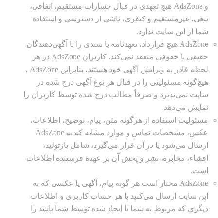
و AdsZone هیچ تعهدى در قبال خسارات مستقیم، اتفاقى،
تبعى، غیرمستقیم و کیفرى، ناشى از دسترسى و استفادهٔ
شما از این سایت ندارد.
AdsZone هیچ قرارداد، تعهدنامه یا سندی را با آگهی‌دهندگان
حقیقی یا حقوقی منعقد نمی‌کند. کاربرانِ AdsZone در هر
لحظه قادر به ویرایش آگهی خود هستند، بنابراین AdsZone ،
هیچ‌گونه مسئولیتی را در قبال هر نوع آگهی درج شده در
سایت نمی‌پذیرد و صرفاً مطالب درج شده توسط کاربران را
نمایش می‌دهد.
مسئولیت استفاده از هرگونه متن، پیام، توضیح، اطلاعات،
عکس، مشخصات تماس و موارد مشابه که به AdsZone
ارسال می‌شود یا در آن قرار می‌گیرد، شامل بازتولید،
افشاء، مخابره، نشر و پخش آن بر عهدهٔ فرستنده اطلاعات
است.
AdsZone مختار است هر گونه پیام، آگهی یا عکسی که به
این سایت ارسال می‌کنید یا هر حساب کاربری و اطلاعات
دیگری که مربوط به شما یا ایجاد شده توسط شما باشد را