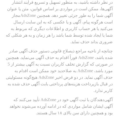
در نظر داشته باشید، به منظور تسهیل و تسریع فرآیند انتشار
آگهی‌ها، ممکن است در مواردی بر اساس قوانین، متن یا عنوان
آگهی شما را به طور جزئی تغییر دهد. همچنین AdsZoneمجاز
است هرگونه پیام، آگهی و یا عکسی که به این سایت ارسال
می‌کنید یا هر حساب کاربری و اطلاعات دیگری که مربوط به
شما یا ایجاد شده توسط شما باشد را هر زمان و به هر شکلی که
ضروری بداند حذف نماید.
چنانچه از ناحیه مراجع ذیصلاح قانونی دستور حذف آگهی صادر
شده باشد، AdsZone فوراً اقدام به حذف آگهی می‌نماید. همچنین
در صورتی که گزارش تخلف کاربران نسبت به آگهی بیشتر از 5
مورد باشد، AdsZone به صلاحدید خود ممکن است اقدام به
حذف آگهی نماید. در دو فرض اخیر AdsZone هیچ‌گونه مسئولیتی
در قبال بازپرداخت هزینه‌های پرداختی بابت آگهی حذف شده به
کاربر ندارد.
آگهی‌دهندگان با ثبت آگهی خود در AdsZone تأیید می‌کنند که
آگهی ایشان شامل مواردی که در ادامه آورده می‌شوند نخواهد
بود و همچنین دارای سن بالای ۱۸ سال هستند.