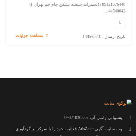
09121576448 ((تعمیرات شیشه نشکن جام جم تهران ))
44540842 ...
مشاهده جزئیات
تاریخ ارسال: 1405/05/01
پشتیبانی واتس آپ: 09021030555
وب سایت آگهی AdsZone فعالیت خود را با تمرکز بر گردآوری